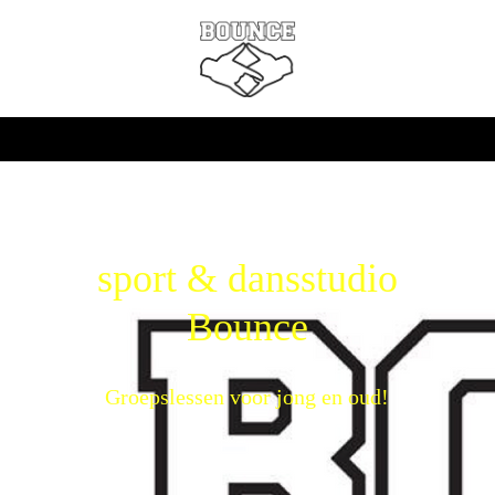
sport & dansstudio
Bounce
Groepslessen voor jong en oud!