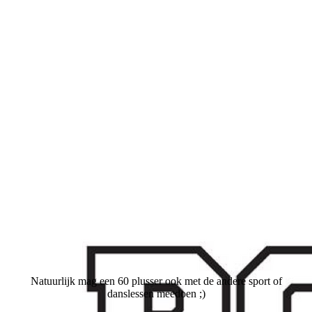
Natuurlijk mag een 60 plusser ook met de andere sport of
danslessen meedoen ;)