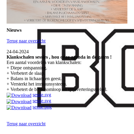
Nieuws
Terug naar overzicht
24-04-2024
Klankschalen sessies , hou onze agenda in de gaten !
Een aantal voordelen van klankschalen:
+ Diepe ontspanning.
+ Verbetert de slaap.
+ Balans in lichaam en geest.
+ Versterkt het immuunsysteem.
+ Verbetert de bloedsomloop en spijsverteringsstelsel.
sessie.svg
sessie.svg
sessie.png
Terug naar overzicht